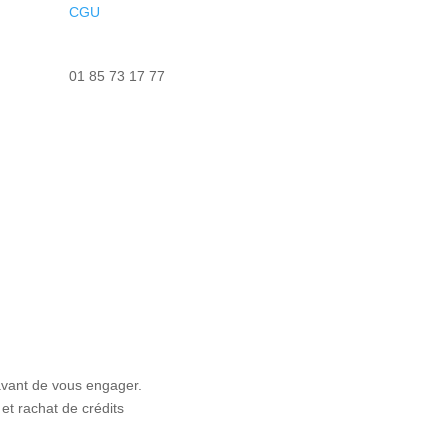
CGU
Nous contacter
01 85 73 17 77
avant de vous engager.
et rachat de crédits