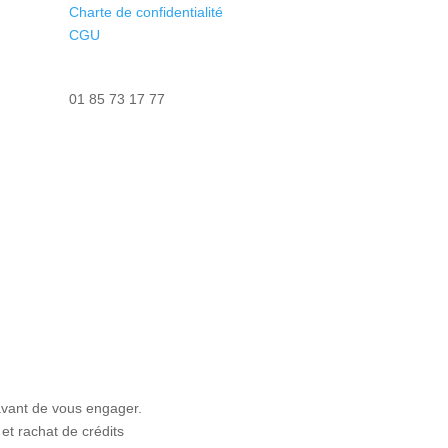
Charte de confidentialité
CGU
Nous contacter
01 85 73 17 77
avant de vous engager.
et rachat de crédits