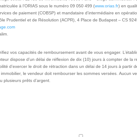
et
E-
atriculée à l’ORIAS sous le numéro 09 050 499 (
www.orias.fr
) en qual
Apport
Téléphone*
vous
mail*
ervices de paiement (COBSP) et mandataire d’intermédiaire en opérati
perso
nnel
Le
proposer
trôle Prudentiel et de Résolution (ACPR), 4 Place de Budapest – CS 92
code
(Idéalement
tage.com
10% du
les
expire
crédit)
alim.
dans
meilleures
Première
109s
Code
options
acquisition*
érifiez vos capacités de remboursement avant de vous engager. L’établ
postal
Oui
Non
de
Renvoyer
(Est-ce que vous
teur dispose d’un délai de réflexion de dix (10) jours à compter de la 
et
êtes primo
financement.
ité d’exercer le droit de rétraction dans un délai de 14 jours à partir d
accédant ?)
le code de
ville
t immobilier, le vendeur doit rembourser les sommes versées. Aucun ve
ou plusieurs prêts d’argent.
vérification
Question
Retourner
J’accepte
suivante
sur le site
J’ai saisi
les
Je finalise
conditions
un
générales
d’Artémis
ma
Courtage
.
mauvais