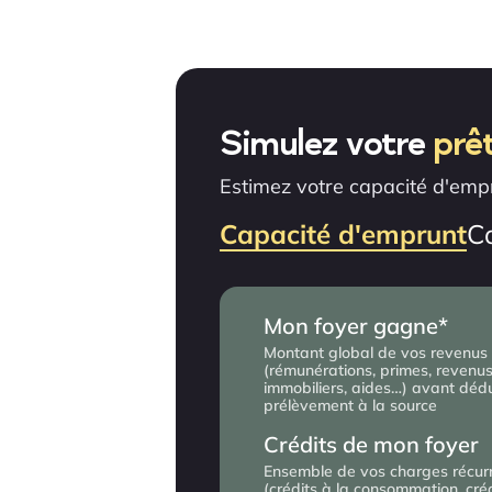
Simulez votre
prê
Estimez votre capacité d'empr
Capacité d'emprunt
Ca
Mon foyer gagne*
Montant global de vos revenus
(rémunérations, primes, revenu
immobiliers, aides…) avant déd
prélèvement à la source
Crédits de mon foyer
Ensemble de vos charges récur
Mon foyer gagne*
(crédits à la consommation, créd