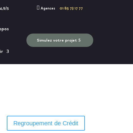

 4,9/5
Agences
01 85 73 17 77
opos
Simulez votre projet
ir
Regroupement de Crédit