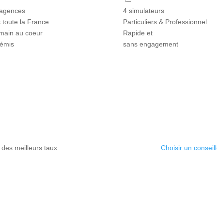
simulation
agences
4 simulateurs
J'accepte
numéro
que mes
 toute la France
Particuliers & Professionnel
données à
main au coeur
Rapide et
caractère
témis
sans engagement
personnel
soient
diffusées à
Artémis
Courtage.
Voir notre
politique de
gestion des
données
personnelles.
 des meilleurs taux
Choisir un conseill
Recontactez-
moi