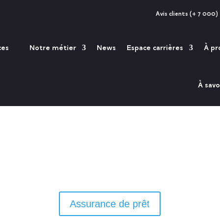
Avis clients (+ 7 000)
ces
Notre métier
News
Espace carrières
À pr
À savo
Assurance de prêt