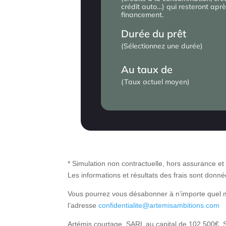
Montant global de vos revenus
crédit auto…) qui resteront après
(rémunérations, primes, revenu
financement.
immobiliers, aides…) avant déd
prélèvement à la source
Durée du prêt
Crédits de mon foyer
(Sélectionnez une durée)
Ensemble de vos charges récur
Au taux de
(crédits à la consommation, créd
crédit auto…) qui resteront après
(Taux actuel moyen)
financement.
Durée du prêt
15 ans
20 ans
25
(Sélectionnez une durée)
Apport perso
nnel
(idéalement 10% du crédit)
* Simulation non contractuelle, hors assurance et 
Type de bien
Les informations et résultats des frais sont donné
Vous pourrez vous désabonner à n’importe quel 
Au taux de
l’adresse
confidentialite@
artemisambitions.com
(Taux actuel moyen)
Artémis courtage, SARL au capital de 102 500€. Si