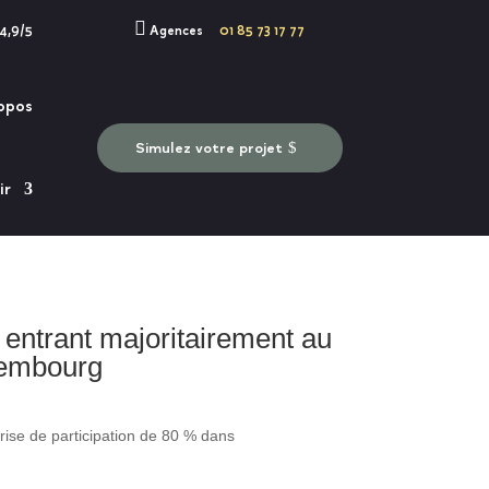

 4,9/5
Agences
01 85 73 17 77
opos
Simulez votre projet
ir
 entrant majoritairement au
xembourg
rise de participation de 80 % dans