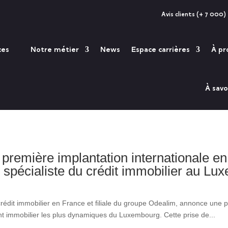
Avis clients (+ 7 000)
ces
Notre métier
News
Espace carrières
À pr
À savo
 première implantation internationale en
pécialiste du crédit immobilier au Lu
rédit immobilier en France et filiale du groupe Odealim, annonce une p
 immobilier les plus dynamiques du Luxembourg. Cette prise de...