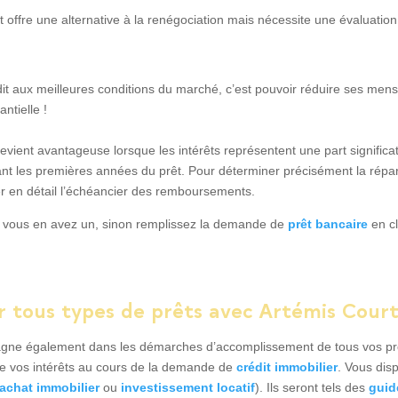
 offre une alternative à la renégociation mais nécessite une évaluation
t aux meilleures conditions du marché, c’est pouvoir réduire ses mens
ntielle !
evient avantageuse lorsque les intérêts représentent une part signific
nt les premières années du prêt. Pour déterminer précisément la répartit
ner en détail l’échéancier des remboursements.
si vous en avez un, sinon remplissez la demande de
prêt bancaire
en cl
r tous types de prêts avec Artémis Cour
ne également dans les démarches d’accomplissement de tous vos proj
de vos intérêts au cours de la demande de
crédit immobilier
. Vous dis
achat immobilier
ou
investissement locatif
). Ils seront tels des
guid