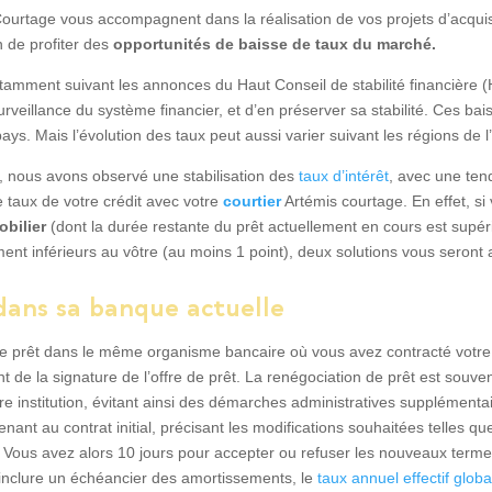
ourtage vous accompagnent dans la réalisation de vos projets d’acquis
 de profiter des
opportunités de baisse de taux du marché.
tamment suivant les annonces du Haut Conseil de stabilité financière (H
urveillance du système financier, et d’en préserver sa stabilité. Ces 
pays. Mais l’évolution des taux peut aussi varier suivant les régions de
, nous avons observé une stabilisation des
taux d’intérêt
, avec une tend
e taux de votre crédit avec votre
courtier
Artémis courtage. En effet, si
obilier
(dont la durée restante du prêt actuellement en cours est supér
ment inférieurs au vôtre (au moins 1 point), deux solutions vous seront 
dans sa banque actuelle
e prêt dans le même organisme bancaire où vous avez contracté votre p
de la signature de l’offre de prêt. La renégociation de prêt est souve
e institution, évitant ainsi des démarches administratives supplémenta
nt au contrat initial, précisant les modifications souhaitées telles qu
 Vous avez alors 10 jours pour accepter ou refuser les nouveaux termes
’inclure un échéancier des amortissements, le
taux annuel effectif globa