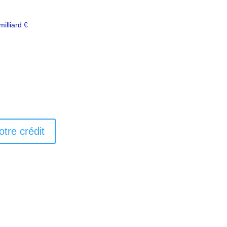
agences en France
milliard €
financés
otre crédit