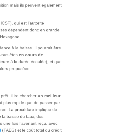
ition mais ils peuvent également
CSF), qui est l’autorité
baisses dépendent donc en grande
 l’Hexagone.
ance à la baisse. Il pourrait être
 vous êtes
en cours de
ieure à la durée écoulée), et que
alors proposées :
rêt, il ira chercher
un meilleur
nt plus rapide que de passer par
ires. La procédure implique de
e la baisse du taux, des
 une fois l’avenant reçu, avec
l
(TAEG) et le coût total du crédit