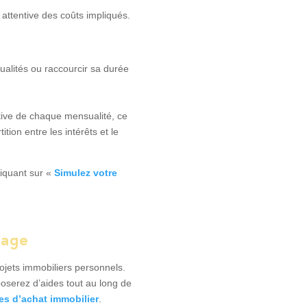
 attentive des coûts impliqués.
ualités ou raccourcir sa durée
ative de chaque mensualité, ce
ion entre les intérêts et le
iquant sur «
Simulez votre
tage
ets immobiliers personnels.
poserez d’aides tout au long de
es d’achat immobilier
.