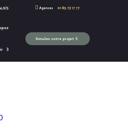

 4,9/5
Agences
01 85 73 17 77
opos
Simulez votre projet
ir
0
collaborateurs
tenaires bancaires