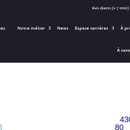
Avis clients (+ 7 000)
ces
Notre métier
News
Espace carrières
À pr
À savo
43
80
par