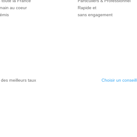
 toute la France
Particuliers & Professionnel
main au coeur
Rapide et
témis
sans engagement
 des meilleurs taux
Choisir un conseill