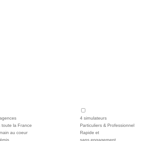
Simulez votre crédit immobilier
ez une estimation claire et rapide de votre prêt immobilier en quelques 
Trouvez l’offre adaptée à vos besoins dès maintenant !
Simulez votre crédit immobilier
agences
4 simulateurs
 toute la France
Particuliers & Professionnel
main au coeur
Rapide et
témis
sans engagement