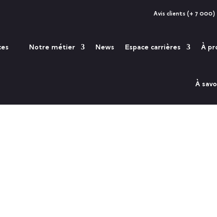
Au taux de
(Taux actuel
Avis clients (+ 7 000)
moyen)
ces
Notre métier
News
Espace carrières
À pr
À savo