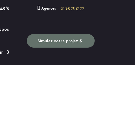

 4,9/5
Agences
01 85 73 17 77
opos
Simulez votre projet
ir