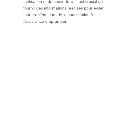
tarification et de couverture. Il est crucial de
fournir des informations précises pour éviter
tout problème lors de la souscription à
l’assurance emprunteur.
Simulez votre crédit
immobilier
Obtenez une estimation claire et rapide de
votre prêt immobilier en quelques clics.
Trouvez l’offre adaptée à vos besoins dès
maintenant !