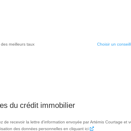
J'accepte que mes données à caractère personnel soient
notre politique de gestion des données personnelles.
 des meilleurs taux
Choisir un conseill
es du crédit immobilier
ez de recevoir la lettre d'information envoyée par Artémis Courtage et
tilisation des données personnelles en cliquant ici