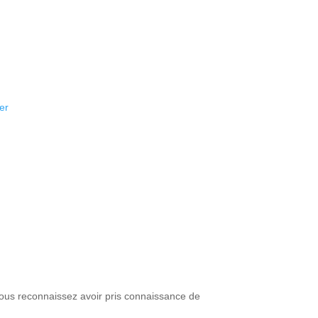
 diffusées à Artémis Courtage.
Voir
Recontactez-moi
er
 vous reconnaissez avoir pris connaissance de