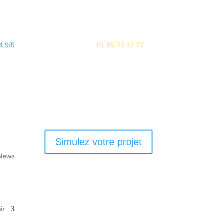

4,9/5
Agences
01 85 73 17 77
Simulez votre projet
News
ir