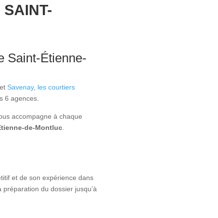
 SAINT-
e Saint-Étienne-
et
Savenay
,
les courtiers
rs 6 agences.
rs vous accompagne à chaque
Étienne-de-Montluc
.
titif et de son expérience dans
la préparation du dossier jusqu’à