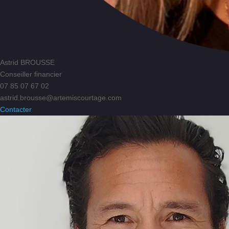
Astrid BROUSSE
Conseiller financier
07 85 07 67 02
astrid.brousse@artemiscourtage.com
Contacter