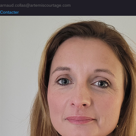
arnaud.collas@artemiscourtage.com
Contacter