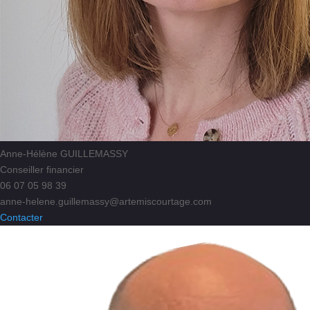
Anne-Hélène GUILLEMASSY
Conseiller financier
06 07 05 98 39
anne-helene.guillemassy@artemiscourtage.com
Contacter