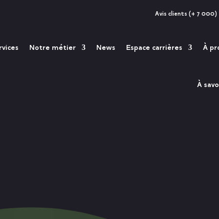
Avis clients (+ 7 000)
rvices
Notre métier
News
Espace carrières
À pr
À savo