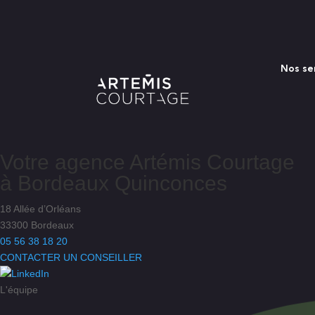
Nos se
Votre agence
Artémis Courtage
à
Bordeaux Quinconces
18 Allée d’Orléans
33300 Bordeaux
05 56 38 18 20
CONTACTER UN CONSEILLER
L'équipe