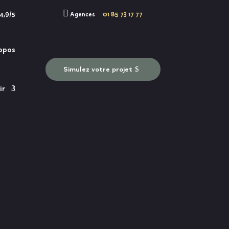

 4,9/5
Agences
01 85 73 17 77
opos
Simulez votre projet
ir