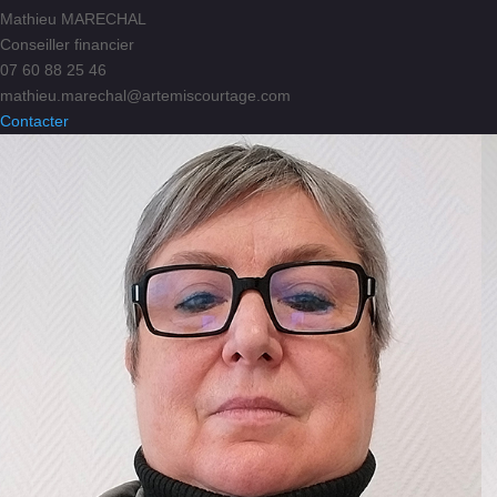
Mathieu MARECHAL
Conseiller financier
07 60 88 25 46
mathieu.marechal@artemiscourtage.com
Contacter