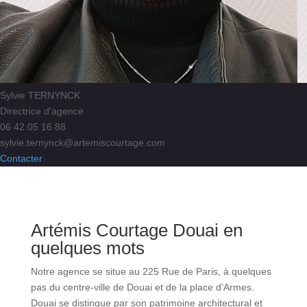
Sylvie TERNYNCK
Directrice d'agence
06 42 05 16 88
sylvie.ternynck@artemiscourtage.com
Contacter
Artémis Courtage Douai en
quelques mots
Notre agence se situe au 225 Rue de Paris, à quelques
pas du centre-ville de Douai et de la place d’Armes.
Douai se distingue par son patrimoine architectural et