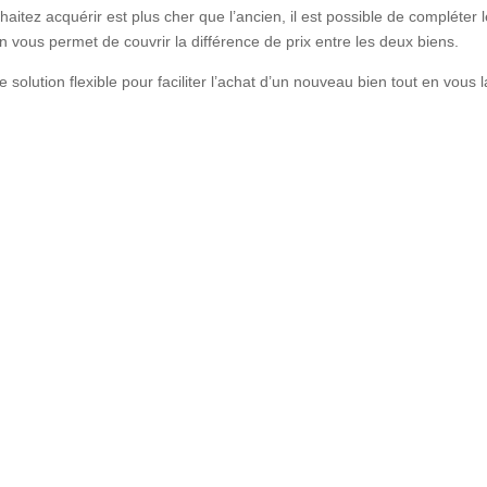
itez acquérir est plus cher que l’ancien, il est possible de compléter l
n vous permet de couvrir la différence de prix entre les deux biens.
ne solution flexible pour faciliter l’achat d’un nouveau bien tout en vous
Simulez votre crédit immobilier
ez une estimation claire et rapide de votre prêt immobilier en quelques 
Trouvez l’offre adaptée à vos besoins dès maintenant !
Simulez votre crédit immobilier