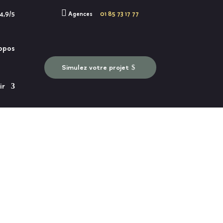

 4,9/5
Agences
01 85 73 17 77
opos
Simulez votre projet
ir