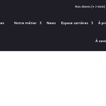
Avis clients (+ 7 000)
ces
Notre métier
News
Espace carrières
À pr
À savo