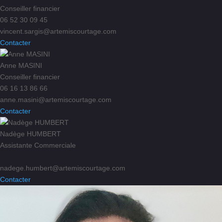
Conseiller financier
06 52 30 09 45
vincent.sargis@artemiscourtage.com
Contacter
Anne MASINI
Conseiller financier
06 16 13 86 66
anne.masini@artemiscourtage.com
Contacter
Nadège HUMBERT
Assistante Commerciale
nadege.humbert@artemiscourtage.com
Contacter