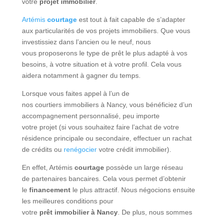
votre
projet
immobilier
.
Artémis
courtage
est tout à fait capable de s’adapter
aux particularités de vos projets immobiliers. Que vous
investissiez dans l’ancien ou le neuf, nous
vous
proposerons
le type de
prêt
le plus adapté à vos
besoins, à votre
situation
et à votre profil. Cela vous
aidera notamment à
gagner du temps
.
Lorsque vous faites appel à l’un de
nos
courtier
s
immobiliers à Nancy
, vous bénéficiez d’un
accompagnement personnalisé, peu importe
votre
projet
(si vous
souhaitez
faire l’
achat
de votre
résidence principale ou secondaire, effectuer un rachat
de
crédit
s ou
renégocier
votre
crédit immobilier)
.
En effet, Artémis
courtage
possède un large réseau
de
partenaires bancaires
. Cela vous permet d’obtenir
le
financement
le plus attractif. Nous négocions ensuite
les meilleures
conditions
pour
votre
prêt
immobilier
à
Nancy
. De plus, nous sommes