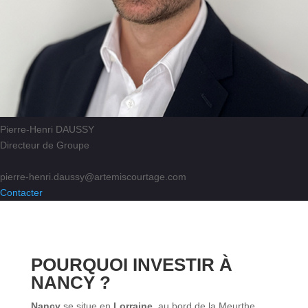
Pierre-Henri DAUSSY
Directeur de Groupe
pierre-henri.daussy@artemiscourtage.com
Contacter
POURQUOI INVESTIR À
NANCY ?
Nancy
se situe en
Lorraine
, au bord de la Meurthe.