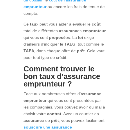
emprunteur
ou encore les frais de tenue de
compte.
Ce
tau
x peut vous aider à évaluer le
coût
total de différentes
assuranc
es
emprunteur
qui vous sont
proposé
es. La
loi
exige
d’ailleurs d’indiquer le
TAEG,
tout comme le
TAEA,
dans chaque offre de
prêt
. Cela vaut
pour tout type de crédit.
Comment trouver le
bon taux d’assurance
emprunteur ?
Face aux nombreuses offres d’
assuranc
e
emprunteur
qui vous sont présentées par
les compagnies, vous pouvez avoir du mal à
choisir votre
contrat
. Avec un courtier en
assuranc
e de
prêt
, vous pouvez facilement
souscrire
une
assurance