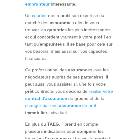
emprunteur
intéressante.
Un
courtier
met à profit son expertise du
marché des
assuranc
es afin de vous
trouver les
garantie
s les plus intéressantes
et qui concordent vraiment à votre
profil
en
tant qu’
emprunteur
. Il se base pour cela sur
vos besoins, mais aussi sur vos capacités
financières.
Ce professionnel des
assuranc
es joue les
négociateurs auprès de ses partenaires. Il
peut aussi vous assister si, une fois votre
prêt
contracté, vous décidez de
résilier votre
contrat
d’
assurance
de groupe et de le
changer par une
assurance
de prêt
immobilier
individuel.
En plus du
TAEG
, il prend en compte
plusieurs indicateurs pour
compar
er les
formules d’
assuranc
e et trouver le
contrat