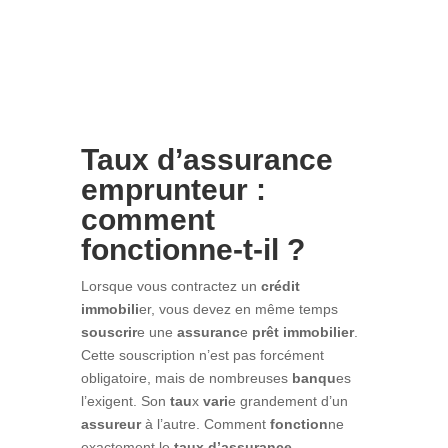
Taux d’assurance
emprunteur :
comment
fonctionne-t-il ?
Lorsque vous contractez un
crédit
immobili
er, vous devez en même temps
souscrir
e une
assuranc
e
prêt immobilier
.
Cette souscription n’est pas forcément
obligatoire, mais de nombreuses
banqu
es
l’exigent. Son
tau
x
vari
e grandement d’un
assureur
à l’autre. Comment
fonction
ne
exactement le
taux d’assurance