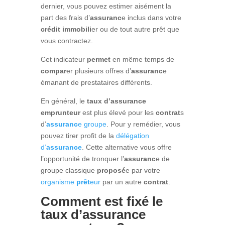
dernier, vous pouvez estimer aisément la
part des frais d’
assuranc
e inclus dans votre
crédit immobili
er ou de tout autre prêt que
vous contractez.
Cet indicateur
permet
en même temps de
compar
er plusieurs offres d’
assuranc
e
émanant de prestataires différents.
En général, le
taux d’assurance
emprunteur
est plus élevé pour les
contrat
s
d’
assuranc
e groupe
. Pour y remédier, vous
pouvez tirer profit de la
délégation
d’
assurance
. Cette alternative vous offre
l’opportunité de tronquer l’
assuranc
e de
groupe classique
proposé
e par votre
organisme
prêt
eur
par un autre
contrat
.
Comment est fixé le
taux d’assurance