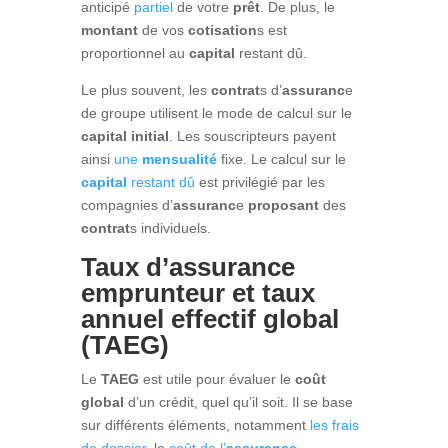
anticipé
partiel
de votre
prêt
. De plus, le
montant
de vos
cotisation
s est
proportionnel au
capital
restant dû.
Le plus souvent, les
contrat
s d’
assuranc
e
de groupe utilisent le mode de calcul sur le
capital initial
. Les souscripteurs payent
ainsi
une
mensualité
fixe. Le calcul sur le
capital
restant dû
est privilégié par les
compagnies d’
assuranc
e
proposant
des
contrat
s individuels.
Taux d’assurance
emprunteur et taux
annuel effectif global
(TAEG)
Le
TAEG
est utile pour évaluer le
coût
global
d’un crédit, quel qu’il soit. Il se base
sur différents éléments, notamment
les frais
de dossier
, le
coût de l’
assurance