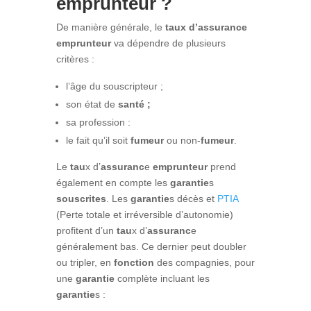
emprunteur ?
De manière générale, le
taux d’assurance
emprunteur
va dépendre de plusieurs
critères :
l’âge du souscripteur ;
son état de
santé ;
sa profession :
le fait qu’il soit
fumeur
ou non-
fumeur
.
Le
tau
x d’
assuranc
e
emprunteur
prend
également en compte les
garantie
s
souscrites
. Les
garantie
s décès et
PTIA
(Perte totale et irréversible d’autonomie)
profitent d’un
tau
x d’
assuranc
e
généralement bas. Ce dernier peut doubler
ou tripler, en
fonction
des compagnies, pour
une
garantie
complète incluant les
garantie
s :