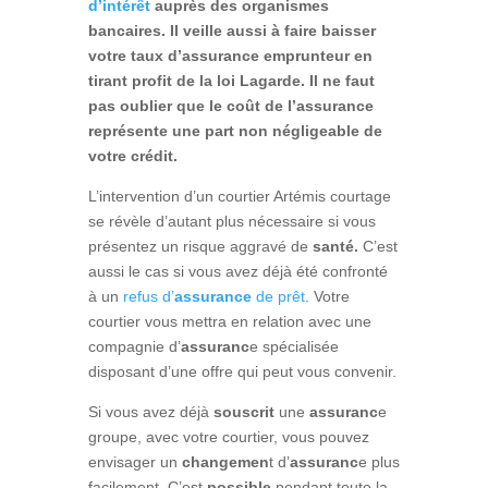
d’intérêt
auprès des organismes
bancaires. Il veille aussi à faire baisser
votre taux d’assurance emprunteur en
tirant profit de la loi Lagarde. Il ne faut
pas oublier que le coût de l’assurance
représente une part non négligeable de
votre crédit.
L’intervention d’un courtier Artémis courtage
se révèle d’autant plus nécessaire si vous
présentez un risque aggravé de
santé.
C’est
aussi le cas si vous avez déjà été confronté
à un
refus d’
assurance
de prêt
. Votre
courtier vous mettra en relation avec une
compagnie d’
assuranc
e spécialisée
disposant d’une offre qui peut vous convenir.
Si vous avez déjà
souscrit
une
assuranc
e
groupe, avec votre courtier, vous pouvez
envisager un
changemen
t d’
assuranc
e plus
facilement. C’est
possible
pendant toute la