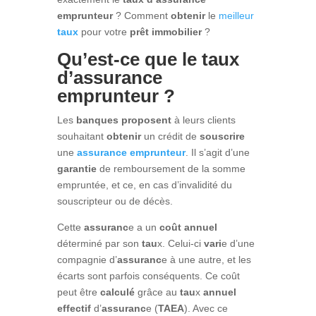
emprunteur
? Comment
obtenir
le
meilleur
taux
pour votre
prêt
immobilier
?
Qu’est-ce que le taux
d’assurance
emprunteur ?
Les
banques
proposent
à leurs clients
souhaitant
obtenir
un crédit de
souscrire
une
assurance
emprunteur
. Il s’agit d’une
garantie
de remboursement de la somme
empruntée, et ce, en cas d’invalidité du
souscripteur ou de décès.
Cette
assuranc
e a un
coût
annuel
déterminé par son
tau
x. Celui-ci
vari
e d’une
compagnie d’
assuranc
e à une autre, et les
écarts sont parfois conséquents. Ce coût
peut être
calculé
grâce au
tau
x
annuel
effectif
d’
assuranc
e (
TAEA
). Avec ce